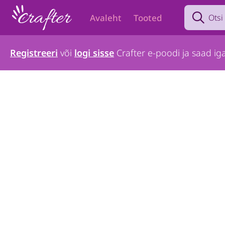
Search prod
Avaleht
Tooted
Registreeri
või
logi sisse
Crafter e-poodi ja saad iga