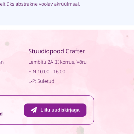
tselt üks abstrakne voolav akrüülmaal.
Stuudiopood Crafter
nn
Lembitu 2A III korrus, Võru
E-N 10:00 - 16:00
L-P: Suletud
Liitu uudiskirjaga
id