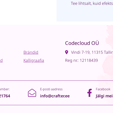
Tee lihtsalt, kuid efek
Codecloud OÜ
Brändid
Vindi 7-19, 11315 Talli
ad
Kalligraafia
Reg nr.: 12118439
umber:
E-posti aadress
Facebook
21764
info@crafter.ee
Jälgi me