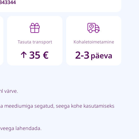
343344
Tasuta transport
Kohaletoimetamine
35 €
2-3
päeva
l värve.
uba meediumiga segatud, seega kohe kasutamiseks
e veega lahendada.