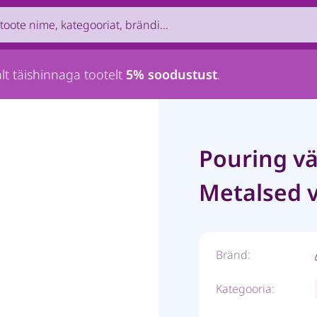
uct by name, brand, category...
lt täishinnaga tootelt
5% soodustust
.
Pouring vä
Metalsed v
Bränd:
Kategooria: