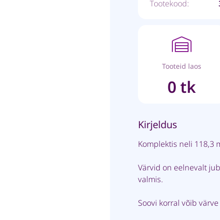
Tootekood:
Tooteid laos
0 tk
Kirjeldus
Komplektis neli 118,3 m
Värvid on eelnevalt j
valmis.
Soovi korral võib värv