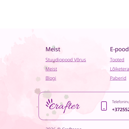
Meist
E-pood
Stuudiopood Võrus
Tooted
Meist
Lõiketer
Blogi
Paberid
Telefonin
+37255