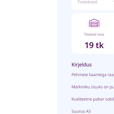
Tootekood:
Tooteid laos
19 tk
Kirjeldus
Pehmete kaantega raa
Märkmiku sisuks on pu
Kvaliteetne paber sobi
Suurus A5