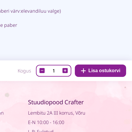
aberi värv:elevandiluu valge)
le paber
RHODIARAMA
Kogus
Lisa ostukorvi
märkmik
–
Türkiissinine
A5
Stuudiopood Crafter
quantity
nn
Lembitu 2A III korrus, Võru
E-N 10:00 - 16:00
L-P: Suletud