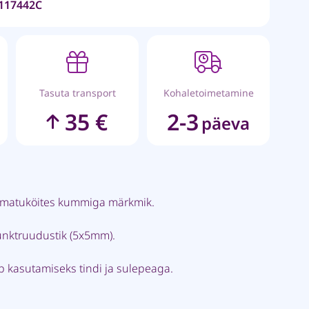
117442C
Tasuta transport
Kohaletoimetamine
35 €
2-3
päeva
matuköites kummiga märkmik.
nktruudustik (5x5mm).
b kasutamiseks tindi ja sulepeaga.