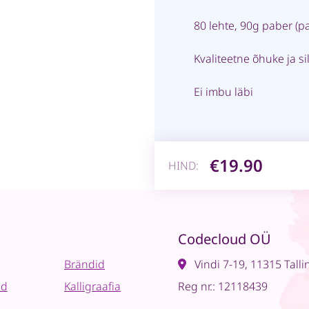
80 lehte, 90g paber (p
Kvaliteetne õhuke ja si
Ei imbu läbi
€19.90
HIND:
Codecloud OÜ
Brändid
Vindi 7-19, 11315 Talli
ad
Kalligraafia
Reg nr.: 12118439