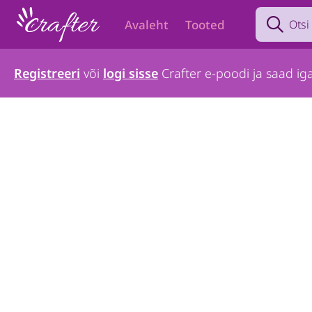
Search prod
Avaleht
Tooted
Registreeri
või
logi sisse
Crafter e-poodi ja saad iga