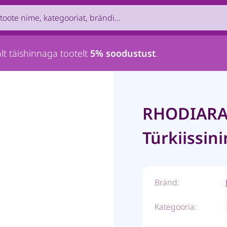
uct by name, brand, category...
lt täishinnaga tootelt
5% soodustust
.
RHODIARA
Türkiissin
Bränd:
Kategooria: