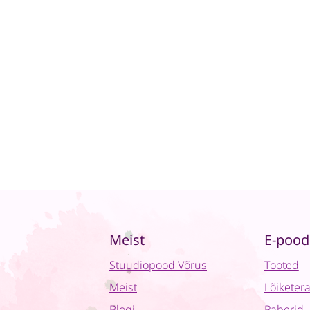
Meist
E-pood
Stuudiopood Võrus
Tooted
Meist
Lõiketer
Blogi
Paberid