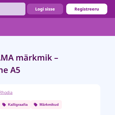
Logi sisse
Registreeru
MA märkmik –
ine A5
Rhodia
Kalligraafia
Märkmikud