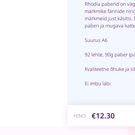
Rhodia paberid on väga
märkmike fännide ning
märkmeid just käsitsi.
paberi ja mugava katte
Suurus A6
92 lehte, 90g paber (p
Kvaliteetne õhuke ja si
Ei imbu läbi
€12.30
HIND: