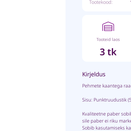
Tootekood:
Tooteid laos
3 tk
Kirjeldus
Pehmete kaantega raa
Sisu: Punktruudustik 
Kvaliteetne paber sob
sile paber ei riku marke
Sobib kasutamiseks ka 