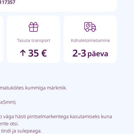
117357
Tasuta transport
Kohaletoimetamine
35 €
2-3
päeva
matuköites kummiga märkmik.
(5x5mm).
ib väga hästi pintselmarkeritega kasutamiseks kuna
rite otsi.
tindi ja sulepeaga.