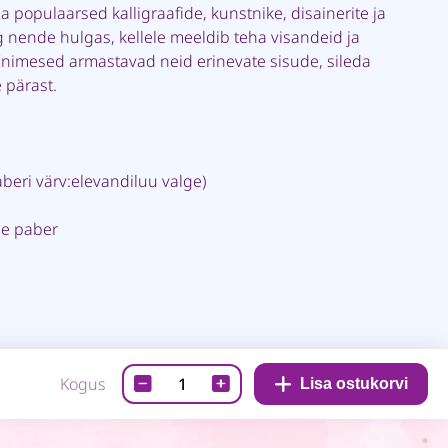
 populaarsed kalligraafide, kunstnike, disainerite ja
 nende hulgas, kellele meeldib teha visandeid ja
Inimesed armastavad neid erinevate sisude, sileda
 pärast.
aberi värv:elevandiluu valge)
le paber
RHODIARAMA
Kogus
Lisa ostukorvi
märkmik
-