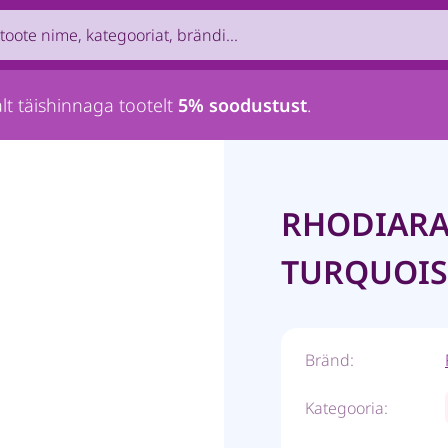
uct by name, brand, category...
lt täishinnaga tootelt
5% soodustust
.
RHODIARA
TURQUOIS
Bränd:
Kategooria: