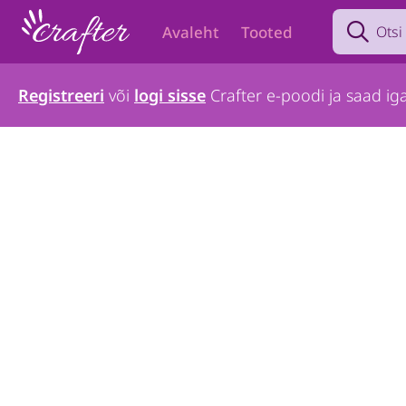
Search prod
Avaleht
Tooted
Registreeri
või
logi sisse
Crafter e-poodi ja saad iga