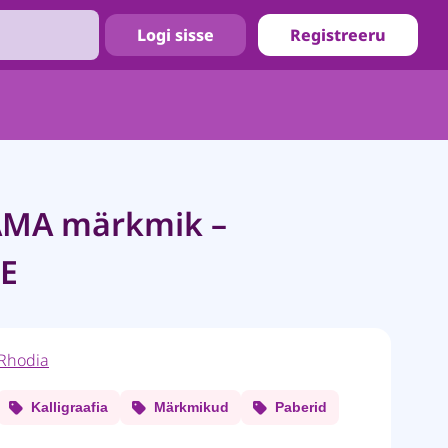
Logi sisse
Registreeru
MA märkmik –
E
Rhodia
Kalligraafia
Märkmikud
Paberid