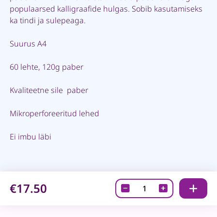
populaarsed kalligraafide hulgas. Sobib kasutamiseks
ka tindi ja sulepeaga.
Suurus A4
60 lehte, 120g paber
Kvaliteetne sile paber
Mikroperforeeritud lehed
Ei imbu läbi
€17.50
Pascribe
Rhodia
klamberköites