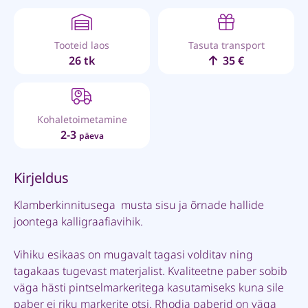
Tooteid laos
Tasuta transport
26 tk
35 €
Kohaletoimetamine
2-3
päeva
Kirjeldus
Klamberkinnitusega musta sisu ja õrnade hallide
joontega kalligraafiavihik.
Vihiku esikaas on mugavalt tagasi volditav ning
tagakaas tugevast materjalist. Kvaliteetne paber sobib
väga hästi pintselmarkeritega kasutamiseks kuna sile
paber ei riku markerite otsi. Rhodia paberid on väga