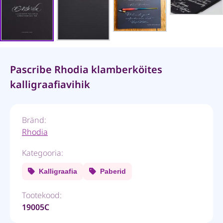
Pascribe Rhodia klamberköites
kalligraafiavihik
Bränd:
Rhodia
Kategooria:
Kalligraafia
Paberid
Tootekood:
19005C