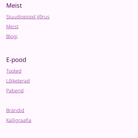
kalligraafiavihik
Meist
quantity
Stuudiopood Võrus
Meist
Blogi
E-pood
Tooted
Lõiketerad
Paberid
Brändid
Kalligraafia