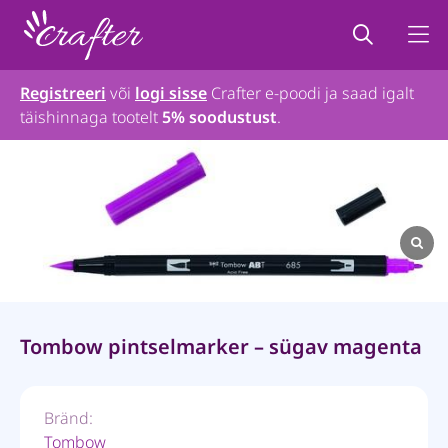
Registreeri
või
logi sisse
Crafter e-poodi ja saad igalt
täishinnaga tootelt
5% soodustust
.
Tombow pintselmarker – sügav magenta
Bränd:
Tombow