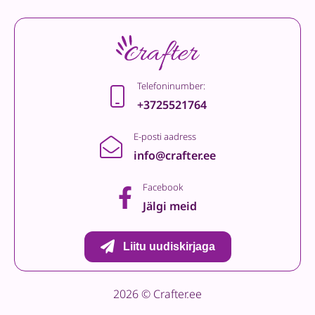
Telefoninumber:
+3725521764
E-posti aadress
info@crafter.ee
Facebook
Jälgi meid
Liitu uudiskirjaga
2026 © Crafter.ee