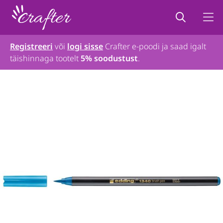
Registreeri
või
logi sisse
Crafter e-poodi ja saad igalt
täishinnaga tootelt
5% soodustust
.