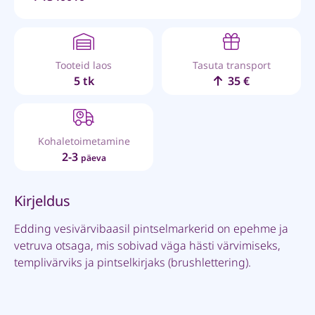
Tooteid laos
Tasuta transport
5 tk
35 €
Kohaletoimetamine
2-3
päeva
Kirjeldus
Edding vesivärvibaasil pintselmarkerid on epehme ja
vetruva otsaga, mis sobivad väga hästi värvimiseks,
templivärviks ja pintselkirjaks (brushlettering).