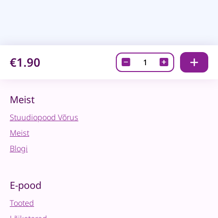
€1.90
Edding
pinstelmarker
-
Lightblue
Meist
quantity
Stuudiopood Võrus
Meist
Blogi
E-pood
Tooted