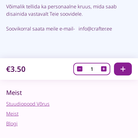
Võimalik tellida ka personaalne kruus, mida saab
disainida vastavalt Teie soovidele.
Soovikorral saata meile e-mail- info@crafter.ee
€3.50
Plastikust
kruus-
valge-
330ml
Meist
quantity
Stuudiopood Võrus
Meist
Blogi