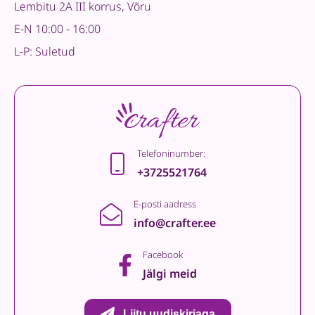
Lembitu 2A III korrus, Võru
E-N 10:00 - 16:00
L-P: Suletud
Telefoninumber:
+3725521764
E-posti aadress
info@crafter.ee
Facebook
Jälgi meid
Liitu uudiskirjaga