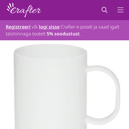
Registreeri
või
logi sisse
Crafter e-poodi ja saad igalt
täishinnaga tootelt
5% soodustust
.