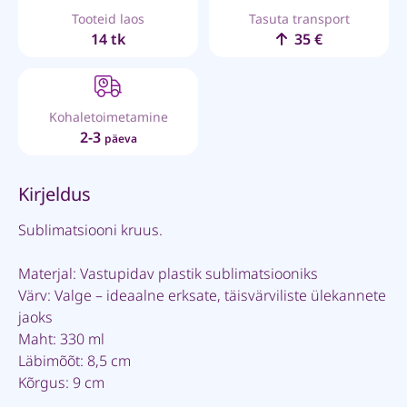
Tooteid laos
Tasuta transport
14 tk
35 €
Kohaletoimetamine
2-3
päeva
Kirjeldus
Sublimatsiooni kruus.
Materjal: Vastupidav plastik sublimatsiooniks
Värv: Valge – ideaalne erksate, täisvärviliste ülekannete
jaoks
Maht: 330 ml
Läbimõõt: 8,5 cm
Kõrgus: 9 cm