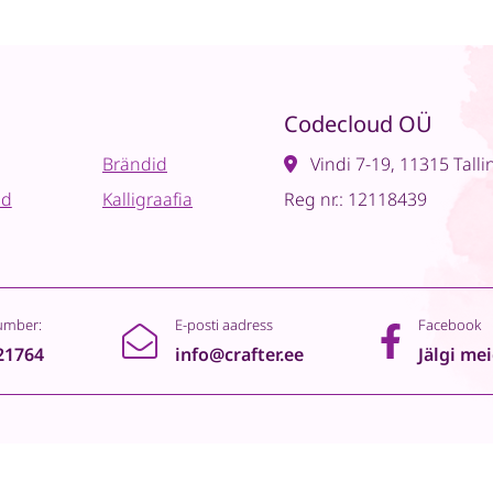
Codecloud OÜ
Brändid
Vindi 7-19, 11315 Talli
ad
Kalligraafia
Reg nr.: 12118439
umber:
E-posti aadress
Facebook
21764
info@crafter.ee
Jälgi me