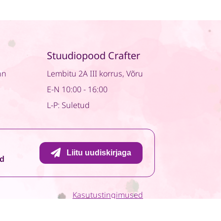
Stuudiopood Crafter
nn
Lembitu 2A III korrus, Võru
E-N 10:00 - 16:00
L-P: Suletud
Liitu uudiskirjaga
id
Kasutustingimused