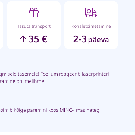
Tasuta transport
Kohaletoimetamine
35 €
2-3
päeva
rgmisele tasemele! Foolium reageerib laserprinteri
utamine on imelihtne.
toimib kõige paremini koos MINC-i masinateg!