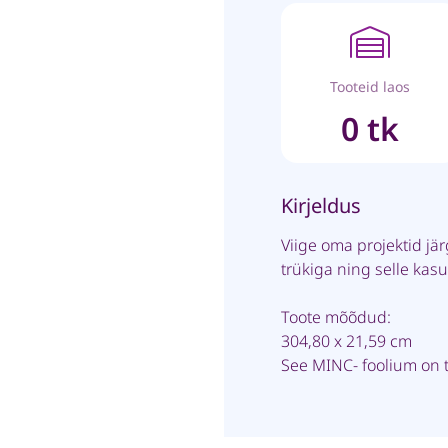
Tooteid laos
0 tk
Kirjeldus
Viige oma projektid jä
trükiga ning selle kas
Toote mõõdud:
304,80 x 21,59 cm
See MINC- foolium on 