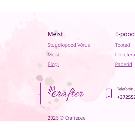
Meist
E-pood
Stuudiopood Võrus
Tooted
Meist
Lõiketer
Blogi
Paberid
Telefonin
+37255
2026 © Crafter.ee