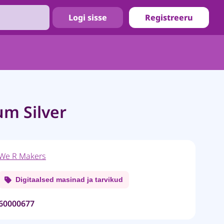
Logi sisse
Registreeru
um Silver
We R Makers
Digitaalsed masinad ja tarvikud
60000677