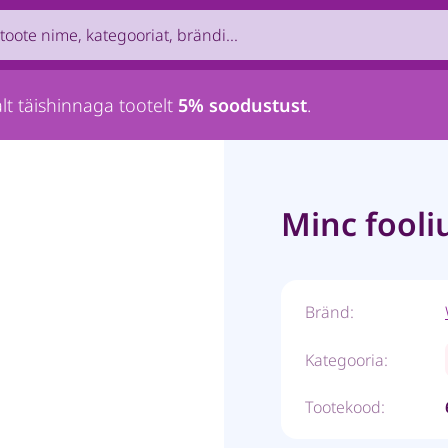
uct by name, brand, category...
lt täishinnaga tootelt
5% soodustust
.
Minc fooli
Bränd:
Kategooria:
Tootekood: