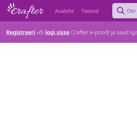
Search prod
Avaleht
Tooted
Registreeri
või
logi sisse
Crafter e-poodi ja saad iga