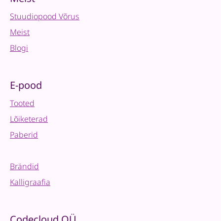
–
Stuudiopood Võrus
Shimmer
Red
Meist
quantity
Blogi
E-pood
Tooted
Lõiketerad
Paberid
Brändid
Kalligraafia
Codecloud OÜ