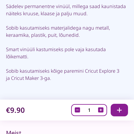
Sädelev permanentne vinüül, millega saad kaunistada
näiteks kruuse, klaase ja palju muud.
Sobib kasutamiseks materjalidega nagu metall,
keraamika, plastik, puit, lõunedid.
Smart vinüüli kastumiseks pole vaja kasutada
lõikematti.
Sobib kasutamiseks kõige paremini Cricut Explore 3
ja Cricut Maker 3-ga.
€9.90
Cricut
Smart
Vinüül
permanentne
Meist