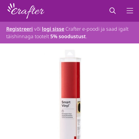
Registreeri
või
logi sisse
Crafter e-poodi ja saad igalt
täishinnaga tootelt
5% soodustust
.