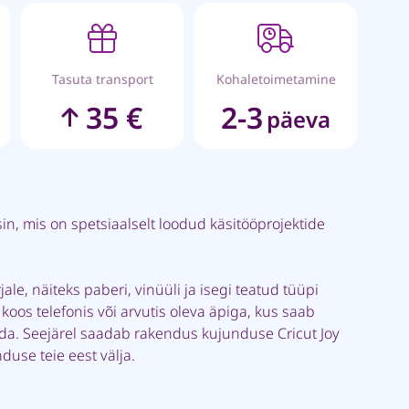
Tasuta transport
Kohaletoimetamine
35 €
2-3
päeva
sin, mis on spetsiaalselt loodud käsitööprojektide
ale, näiteks paberi, vinüüli ja isegi teatud tüüpi
koos telefonis või arvutis oleva äpiga, kus saab
ida. Seejärel saadab rakendus kujunduse Cricut Joy
nduse teie eest välja.