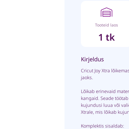
Tooteid laos
1 tk
Kirjeldus
Cricut Joy Xtra lõikema
jaoks.
Lõikab erinevaid materj
kangaid. Seade töötab 
kujundusi luua või val
Xtrale, mis lõikab kuju
Komplektis sisaldab: