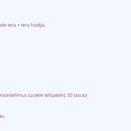
de tera + tera hoidja;
oovitellimus (uutele tellijatele); 50 tasuta
ks.