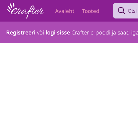
Search prod
Avaleht
Tooted
Registreeri
või
logi sisse
Crafter e-poodi ja saad iga