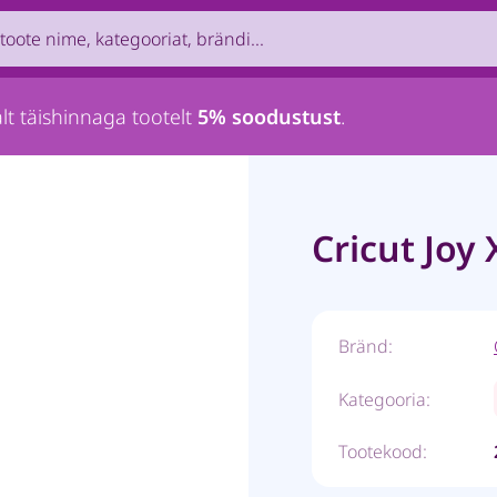
uct by name, brand, category...
lt täishinnaga tootelt
5% soodustust
.
Cricut Joy
Bränd:
Kategooria:
Tootekood: