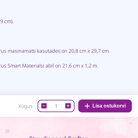
,9 cm).
us masinamatti kasutades:on 20,8 cm x 29,7 cm.
s Smart Materialsi abil on 21,6 cm x 1,2 m.
Cricut
Kogus
Lisa ostukorvi
Joy
Xtra
lõikemasin
quantity