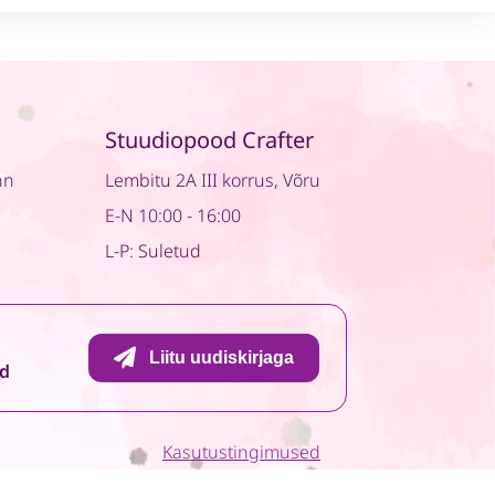
Strawberries
All
Over
quantity
Stuudiopood Crafter
nn
Lembitu 2A III korrus, Võru
E-N 10:00 - 16:00
L-P: Suletud
Liitu uudiskirjaga
id
Kasutustingimused