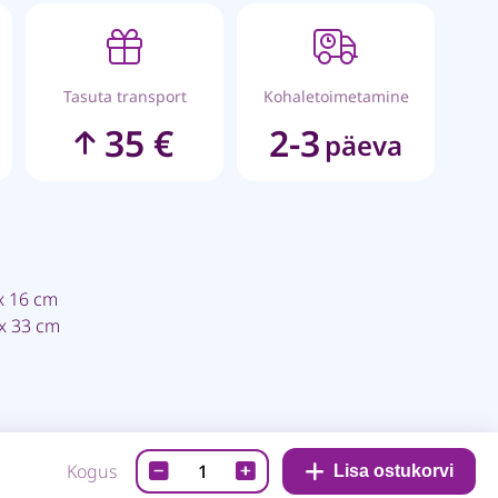
Tasuta transport
Kohaletoimetamine
35 €
2-3
päeva
 x 16 cm
 x 33 cm
Salvrätik
Kogus
Lisa ostukorvi
-