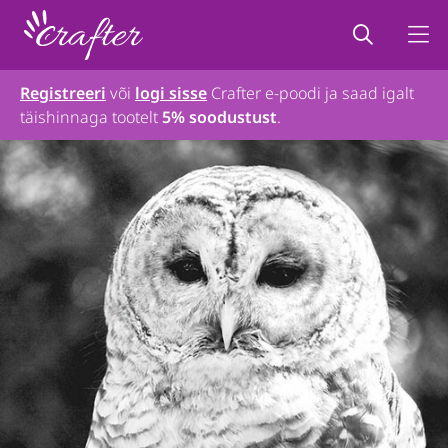
Registreeri
või
logi sisse
Crafter e-poodi ja saad igalt
täishinnaga tootelt
5% soodustust
.