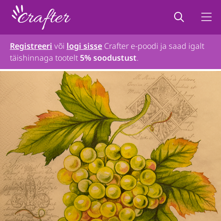
Registreeri
või
logi sisse
Crafter e-poodi ja saad igalt
täishinnaga tootelt
5% soodustust
.