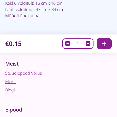
Kokku volditult: 16 cm x 16 cm
Lahti voldituna: 33 cm x 33 cm
Müügil ühekaupa
€0.15
Salvrätik
-
Grape
Vine
Meist
quantity
Stuudiopood Võrus
Meist
Blogi
E-pood