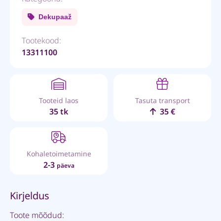
Dekupaaž
Tootekood:
13311100
Tooteid laos
Tasuta transport
35 tk
35 €
Kohaletoimetamine
2-3
päeva
Kirjeldus
Toote mõõdud: