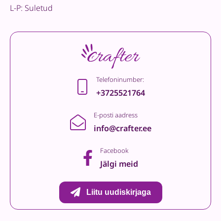
L-P: Suletud
Telefoninumber:
+3725521764
E-posti aadress
info@crafter.ee
Facebook
Jälgi meid
Liitu uudiskirjaga