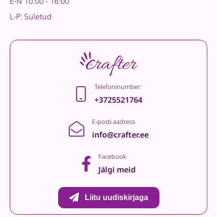
E-N 10:00 - 16:00
L-P: Suletud
Telefoninumber:
+3725521764
E-posti aadress
info@crafter.ee
Facebook
Jälgi meid
Liitu uudiskirjaga