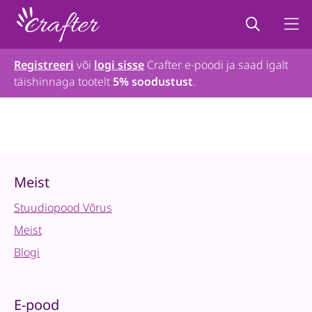
Registreeri
või
logi sisse
Crafter e-poodi ja saad igalt
täishinnaga tootelt
5% soodustust
.
Meist
Stuudiopood Võrus
Meist
Blogi
E-pood