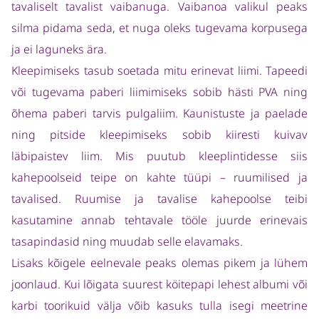
tavaliselt tavalist vaibanuga. Vaibanoa valikul peaks
silma pidama seda, et nuga oleks tugevama korpusega
ja ei laguneks ära.
Kleepimiseks tasub soetada mitu erinevat liimi. Tapeedi
või tugevama paberi liimimiseks sobib hästi PVA ning
õhema paberi tarvis pulgaliim. Kaunistuste ja paelade
ning pitside kleepimiseks sobib kiiresti kuivav
läbipaistev liim. Mis puutub kleeplintidesse siis
kahepoolseid teipe on kahte tüüpi – ruumilised ja
tavalised. Ruumise ja tavalise kahepoolse teibi
kasutamine annab tehtavale tööle juurde erinevais
tasapindasid ning muudab selle elavamaks.
Lisaks kõigele eelnevale peaks olemas pikem ja lühem
joonlaud. Kui lõigata suurest köitepapi lehest albumi või
karbi toorikuid välja võib kasuks tulla isegi meetrine