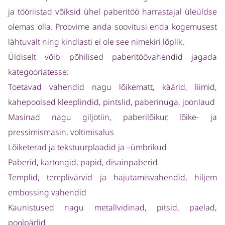
ja tööriistad võiksid ühel paberitöö harrastajal üleüldse
olemas olla. Proovime anda soovitusi enda kogemusest
lähtuvalt ning kindlasti ei ole see nimekiri lõplik.
Üldiselt võib põhilised paberitöövahendid jagada
kategooriatesse:
Toetavad vahendid nagu lõikematt, käärid, liimid,
kahepoolsed kleeplindid, pintslid, paberinuga, joonlaud
Masinad nagu giljotiin, paberilõikur, lõike- ja
pressimismasin, voltimisalus
Lõiketerad ja tekstuurplaadid ja –ümbrikud
Paberid, kartongid, papid, disainpaberid
Templid, templivärvid ja hajutamisvahendid, hiljem
embossing vahendid
Kaunistused nagu metallvidinad, pitsid, paelad,
poolpärlid