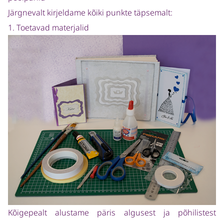
Järgnevalt kirjeldame kõiki punkte täpsemalt:
1. Toetavad materjalid
Kõigepealt alustame päris algusest ja põhilistest