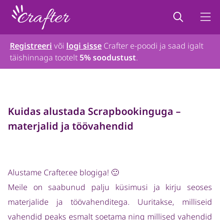
Registreeri
või
logi sisse
Crafter e-poodi ja saad igalt
täishinnaga tootelt
5% soodustust
.
Kuidas alustada Scrapbookinguga –
materjalid ja töövahendid
Alustame Crafter.ee blogiga! 🙂
Meile on saabunud palju küsimusi ja kirju seoses
materjalide ja töövahenditega. Uuritakse, milliseid
vahendid peaks esmalt soetama ning millised vahendid