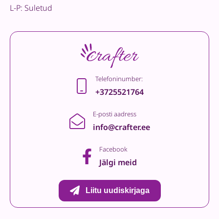
L-P: Suletud
Telefoninumber:
+3725521764
E-posti aadress
info@crafter.ee
Facebook
Jälgi meid
Liitu uudiskirjaga