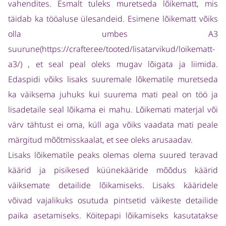
vahendites. Esmalt tuleks muretseda lõikematt, mis
täidab ka tööaluse ülesandeid. Esimene lõikematt võiks
olla umbes A3
suurune(https://crafter.ee/tooted/lisatarvikud/loikematt-
a3/) , et seal peal oleks mugav lõigata ja liimida.
Edaspidi võiks lisaks suuremale lõkematile muretseda
ka väiksema juhuks kui suurema mati peal on töö ja
lisadetaile seal lõikama ei mahu. Lõikemati materjal või
värv tähtust ei oma, küll aga võiks vaadata mati peale
märgitud mõõtmisskaalat, et see oleks arusaadav.
Lisaks lõikematile peaks olemas olema suured teravad
käärid ja pisikesed küünekääride mõõdus käärid
väiksemate detailide lõikamiseks. Lisaks kääridele
võivad vajalikuks osutuda pintsetid väikeste detailide
paika asetamiseks. Köitepapi lõikamiseks kasutatakse