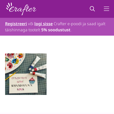
Registreeri
või
logi sisse
Crafter e-poodi ja saad igalt
täishinnaga tootelt
5% soodustust
.