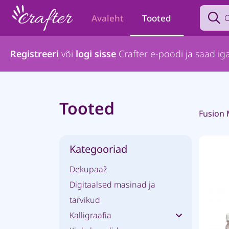
Search p
Avaleht
Tooted
Registreeri
või
logi sisse
Crafter e-poodi ja saad iga
Tooted
Fusion 
Kategooriad
Dekupaaž
Digitaalsed masinad ja
tarvikud
Kalligraafia