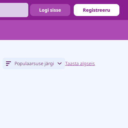
Logi sisse
Registreeru
Populaarsuse järgi
Taasta algseis