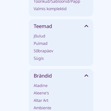
Toorikud/Šabloonid/Papp
Valmis komplektid
Teemad
Jõulud
Pulmad
Sõbrapäev
Sügis
Brändid
Aladine
Aleene's
Altar Art
Ambiente