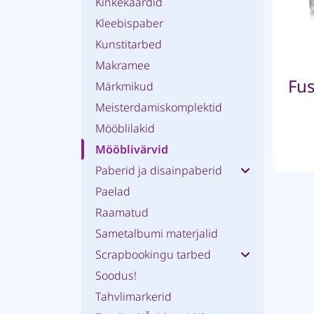
Kinkekaardid
Kleebispaber
Kunstitarbed
Makramee
Märkmikud
Meisterdamiskomplektid
Mööblilakid
Mööblivärvid
Paberid ja disainpaberid
Paelad
Raamatud
Sametalbumi materjalid
Scrapbookingu tarbed
Soodus!
Tahvlimarkerid