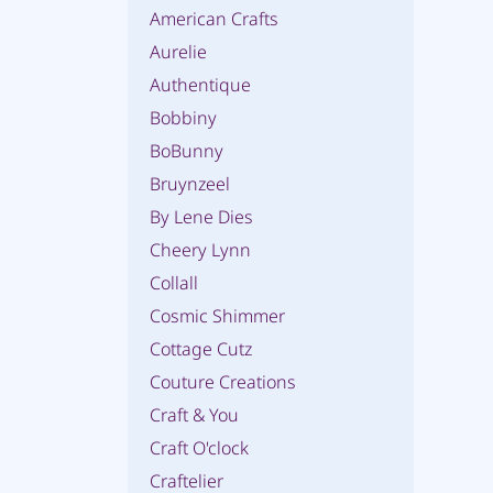
American Crafts
Aurelie
Authentique
Bobbiny
BoBunny
Bruynzeel
By Lene Dies
Cheery Lynn
Collall
Cosmic Shimmer
Cottage Cutz
Couture Creations
Craft & You
Craft O'clock
Craftelier