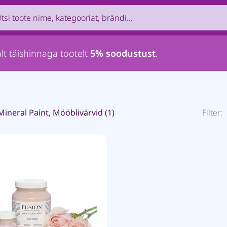
roduct by name, brand, category...
lt täishinnaga tootelt
5% soodustust
.
Mineral Paint, Mööblivärvid (1)
Filter: