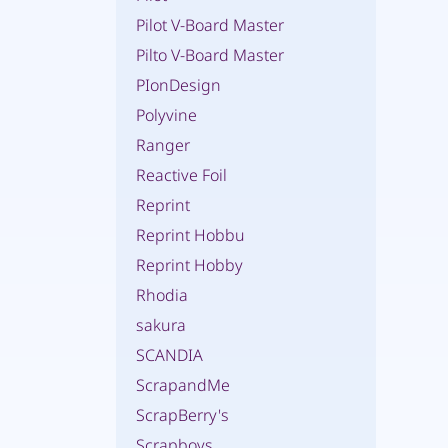
Pilot V-Board Master
Pilto V-Board Master
PIonDesign
Polyvine
Ranger
Reactive Foil
Reprint
Reprint Hobbu
Reprint Hobby
Rhodia
sakura
SCANDIA
ScrapandMe
ScrapBerry's
Scrapboys