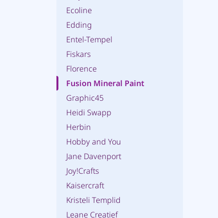
Ecoline
Edding
Entel-Tempel
Fiskars
Florence
Fusion Mineral Paint
Graphic45
Heidi Swapp
Herbin
Hobby and You
Jane Davenport
Joy!Crafts
Kaisercraft
Kristeli Templid
Leane Creatief